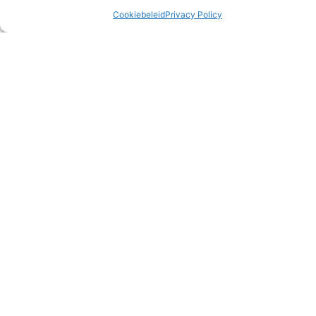
Cookiebeleid
Privacy Policy
Bruiloften
De afgelopen periode hadden we niet één, niet twee, maar
wel drie bruiloften om naartoe te gaan met de meisjes.
Volop feest dus! De eerste
READ MORE »
1 juni 2026