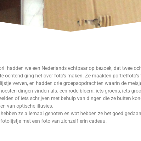
pril hadden we een Nederlands echtpaar op bezoek, dat twee oc
te ochtend ging het over foto’s maken. Ze maakten portretfoto’s 
lijstje verven, en hadden drie groepsopdrachten waarin de meisj
oesten dingen vinden als: een rode bloem, iets groens, iets groo
eelden of iets schrijven met behulp van dingen die ze buiten ko
n van optische illusies.
hebben ze allemaal genoten en wat hebben ze het goed gedaan.
fotolijstje met een foto van zichzelf erin cadeau.