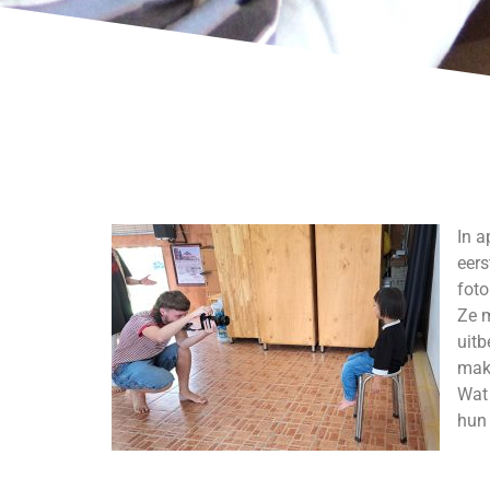
In a
eers
foto
Ze m
uitb
make
Wat 
hun 