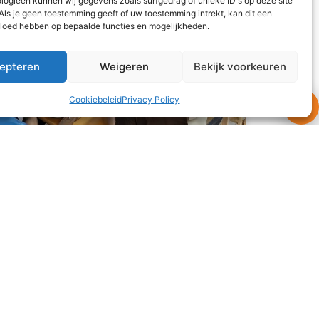
logieën kunnen wij gegevens zoals surfgedrag of unieke ID's op deze site
Als je geen toestemming geeft of uw toestemming intrekt, kan dit een
vloed hebben op bepaalde functies en mogelijkheden.
epteren
Weigeren
Bekijk voorkeuren
Cookiebeleid
Privacy Policy
Wat eten we vanavond?
Alle drie de gezinnen zijn deze maand langs
geweest bij ‘oom’ en ‘tante’ uit Nederland voor
een heerlijke maaltijd. Dit keer stond er geen
curry