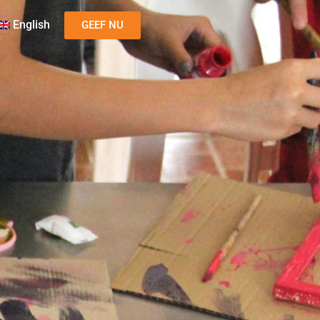
English
GEEF NU