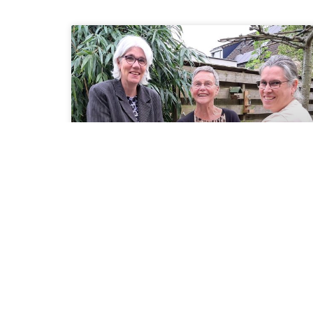
Tina van Eijsbergen
Met diep verdriet moeten we jullie laten weten
dat Tina van Eijsbergen (11 juli 1952 – 31 juli
2026), geliefd bestuurslid en oud-voorzitter van
Stichting