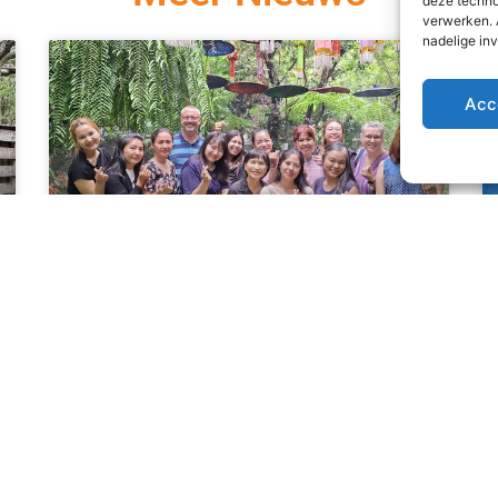
deze techno
verwerken. 
nadelige in
Acc
Teambuilding
Het runnen van een meisjeshuis is naast heel
waardevol ook vaak druk, intens en/of
emotioneel. Af en toe is het belangrijk om ons als
team