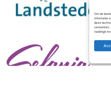
Om de beste
informatie o
deze techno
verwerken. 
nadelige in
Acc