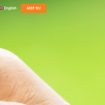
English
GEEF NU