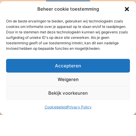
Beheer cookie toestemming
Om de beste ervaringen te bieden, gebruiken wij technologieën zoals
cookies om informatie over je apparaat op te slaan en/of te raadplegen.
Door in te stemmen met deze technologieën kunnen wij gegevens zoals
surfgedrag of unieke ID's op deze site verwerken. Als je geen
Stichting Baan Phak Phing
toestemming geeft of uw toestemming intrekt, kan dit een nadelige
NL47 ABNA 0514 4992 57
invloed hebben op bepaalde functies en mogelijkheden.
ANBI – Algemeen Nut Beogende Instelling
KVK: 08164889
Accepteren
Stichting Baan Phak Phing
Weigeren
Veldkersmeen 61
3844RE Harderwijk
Bekijk voorkeuren
T. +31 6 16 48 75 21
Cookiebeleid
Privacy Policy