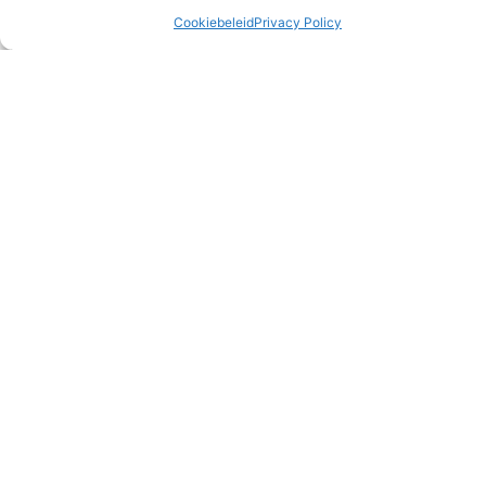
Cookiebeleid
Privacy Policy
Wat eten we vanavond?
Alle drie de gezinnen zijn deze maand langs geweest bij
‘oom’ en ‘tante’ uit Nederland voor een heerlijke maaltijd. Dit
keer stond er geen curry
READ MORE »
3 juli 2026