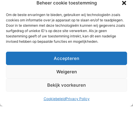
Beheer cookie toestemming
Om de beste ervaringen te bieden, gebruiken wij technologieën zoals
cookies om informatie over je apparaat op te slaan en/of te raadplegen.
Door in te stemmen met deze technologieën kunnen wij gegevens zoals
surfgedrag of unieke ID's op deze site verwerken. Als je geen
toestemming geeft of uw toestemming intrekt, kan dit een nadelige
invloed hebben op bepaalde functies en mogelijkheden.
Accepteren
Teambuilding
Weigeren
Het runnen van een meisjeshuis is naast heel waardevol
Bekijk voorkeuren
ook vaak druk, intens en/of emotioneel. Af en toe is het
belangrijk om ons als team
Cookiebeleid
Privacy Policy
READ MORE »
2 augustus 2026