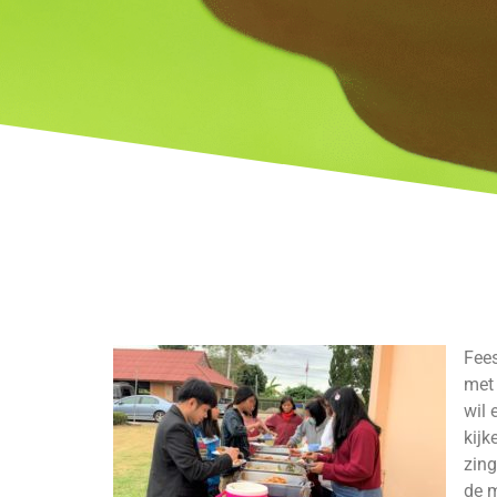
Fees
met 
wil 
kijk
zing
de m