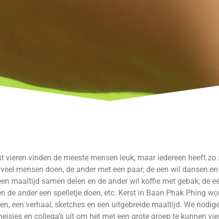
t vieren vinden de meeste mensen leuk, maar iedereen heeft zo z
veel mensen doen, de ander met een paar; de een wil dansen en 
een maaltijd samen delen en de ander wil koffie met gebak; de een
en de ander een spelletje doen, etc. Kerst in Baan Phak Phing word
en, een verhaal, sketches en een uitgebreide maaltijd. We nodig
eisjes en collega’s uit om het met een grote groep te kunnen vi