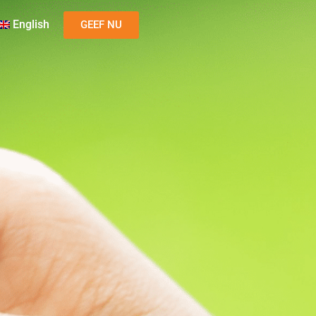
English
GEEF NU