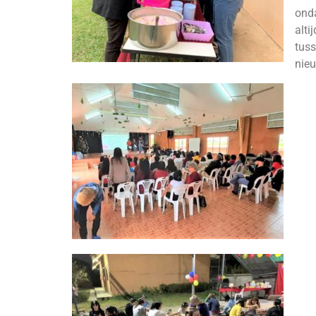
ond
alti
tuss
nie