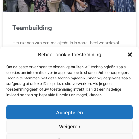
Teambuilding
Het runnen van een meisjeshuis is naast heel waardevol
ook vaak druk, intens en/of emotioneel. Af en toe is het
Beheer cookie toestemming
belangrijk om ons als team
Om de beste ervaringen te bieden, gebruiken wij technologieën zoals
READ MORE »
cookies om informatie over je apparaat op te slaan en/of te raadplegen.
Door in te stemmen met deze technologieën kunnen wij gegevens zoals
surfgedrag of unieke ID's op deze site verwerken. Als je geen
2 augustus 2026
toestemming geeft of uw toestemming intrekt, kan dit een nadelige
invloed hebben op bepaalde functies en mogelijkheden.
Accepteren
Weigeren