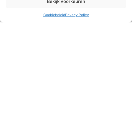
Bekijk voorkeuren
Cookiebeleid
Privacy Policy
Wat eten we vanavond?
Alle drie de gezinnen zijn deze maand langs geweest bij
‘oom’ en ‘tante’ uit Nederland voor een heerlijke maaltijd. Dit
keer stond er geen curry
READ MORE »
3 juli 2026