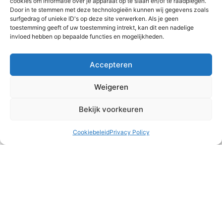
cookies om informatie over je apparaat op te slaan en/of te raadplegen.
Door in te stemmen met deze technologieën kunnen wij gegevens zoals
surfgedrag of unieke ID's op deze site verwerken. Als je geen
toestemming geeft of uw toestemming intrekt, kan dit een nadelige
invloed hebben op bepaalde functies en mogelijkheden.
Teambuilding
Accepteren
Het runnen van een meisjeshuis is naast heel waardevol
Weigeren
ook vaak druk, intens en/of emotioneel. Af en toe is het
belangrijk om ons als team
Bekijk voorkeuren
READ MORE »
Cookiebeleid
Privacy Policy
2 augustus 2026