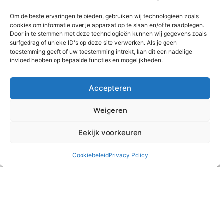
Om de beste ervaringen te bieden, gebruiken wij technologieën zoals
cookies om informatie over je apparaat op te slaan en/of te raadplegen.
Door in te stemmen met deze technologieën kunnen wij gegevens zoals
surfgedrag of unieke ID's op deze site verwerken. Als je geen
toestemming geeft of uw toestemming intrekt, kan dit een nadelige
invloed hebben op bepaalde functies en mogelijkheden.
Accepteren
Teambuilding
Weigeren
Het runnen van een meisjeshuis is naast heel waardevol
ook vaak druk, intens en/of emotioneel. Af en toe is het
Bekijk voorkeuren
belangrijk om ons als team
Cookiebeleid
Privacy Policy
READ MORE »
2 augustus 2026