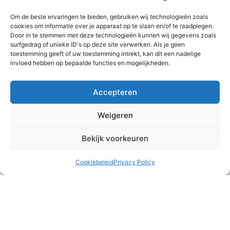
Om de beste ervaringen te bieden, gebruiken wij technologieën zoals
cookies om informatie over je apparaat op te slaan en/of te raadplegen.
Door in te stemmen met deze technologieën kunnen wij gegevens zoals
surfgedrag of unieke ID's op deze site verwerken. Als je geen
toestemming geeft of uw toestemming intrekt, kan dit een nadelige
invloed hebben op bepaalde functies en mogelijkheden.
Accepteren
Teambuilding
Weigeren
Het runnen van een meisjeshuis is naast heel waardevol
ook vaak druk, intens en/of emotioneel. Af en toe is het
Bekijk voorkeuren
belangrijk om ons als team
Cookiebeleid
Privacy Policy
READ MORE »
2 augustus 2026