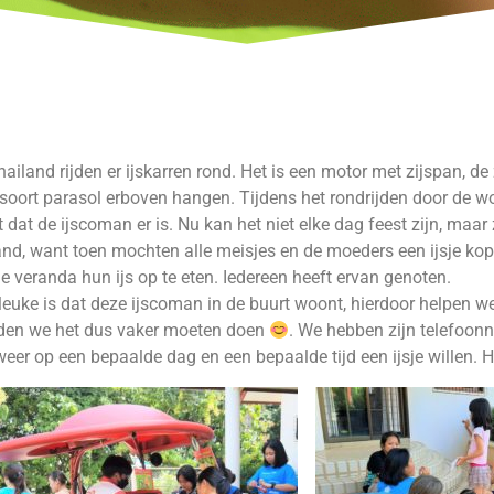
hailand rijden er ijskarren rond. Het is een motor met zijspan, de 
soort parasol erboven hangen. Tijdens het rondrijden door de w
 dat de ijscoman er is. Nu kan het niet elke dag feest zijn, maar
d, want toen mochten alle meisjes en de moeders een ijsje kope
e veranda hun ijs op te eten. Iedereen heeft ervan genoten.
leuke is dat deze ijscoman in de buurt woont, hierdoor helpen w
den we het dus vaker moeten doen
. We hebben zijn telefoo
eer op een bepaalde dag en een bepaalde tijd een ijsje willen. Hee