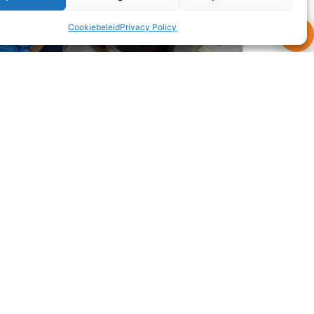
Cookiebeleid
Privacy Policy
Wat eten we vanavond?
Alle drie de gezinnen zijn deze maand langs
geweest bij ‘oom’ en ‘tante’ uit Nederland voor
een heerlijke maaltijd. Dit keer stond er geen
curry
READ MORE »
3 juli 2026