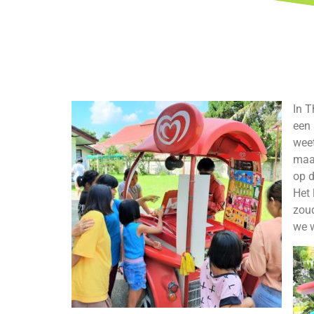
In T
een 
weet
maan
op d
Het 
zou
we w