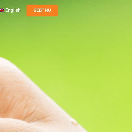
English
GEEF NU