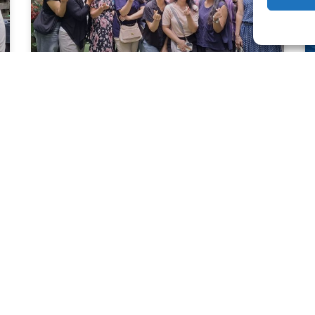
Teambuilding
Het runnen van een meisjeshuis is naast heel
waardevol ook vaak druk, intens en/of
emotioneel. Af en toe is het belangrijk om ons als
team
READ MORE »
2 augustus 2026