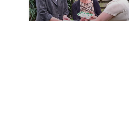
Tina van Eijsbergen
Met diep verdriet moeten we jullie laten weten
dat Tina van Eijsbergen (11 juli 1952 – 31 juli
2026), geliefd bestuurslid en oud-voorzitter van
Stichting
READ MORE »
4 augustus 2026