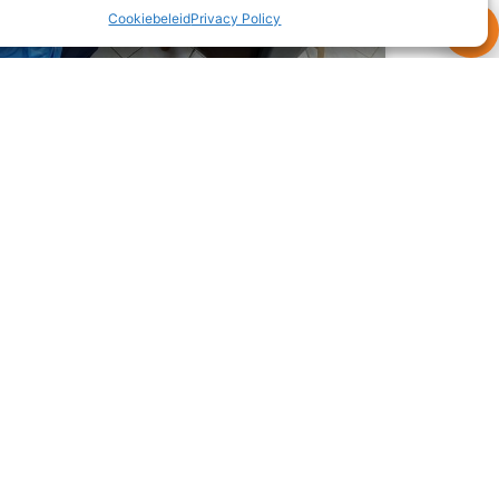
Cookiebeleid
Privacy Policy
Wat eten we vanavond?
Alle drie de gezinnen zijn deze maand langs
geweest bij ‘oom’ en ‘tante’ uit Nederland voor
een heerlijke maaltijd. Dit keer stond er geen
curry
READ MORE »
3 juli 2026