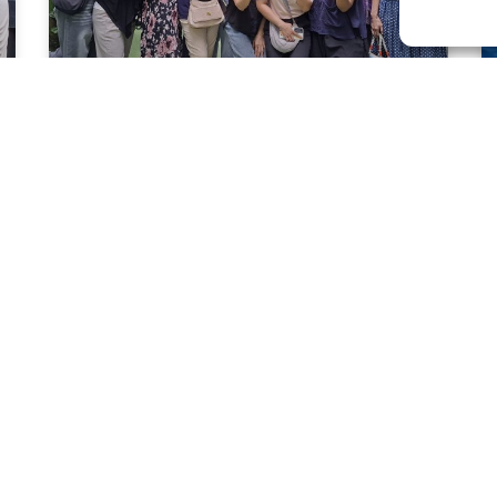
Teambuilding
Het runnen van een meisjeshuis is naast heel
waardevol ook vaak druk, intens en/of
emotioneel. Af en toe is het belangrijk om ons als
team
READ MORE »
2 augustus 2026