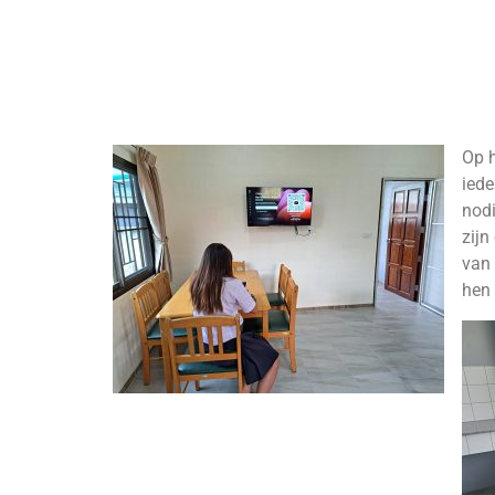
Op h
ied
nodi
zijn
van 
hen 