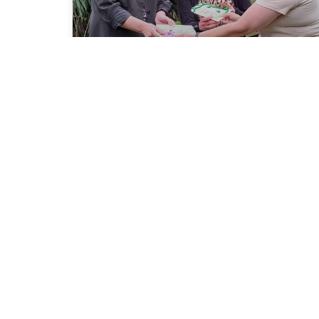
Tina van Eijsbergen
Met diep verdriet moeten we jullie laten weten
dat Tina van Eijsbergen (11 juli 1952 – 31 juli
2026), geliefd bestuurslid en oud-voorzitter van
Stichting
READ MORE »
4 augustus 2026