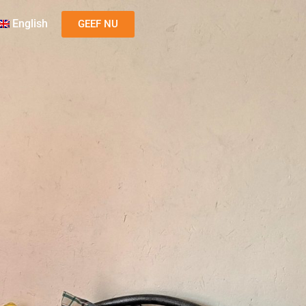
English
GEEF NU