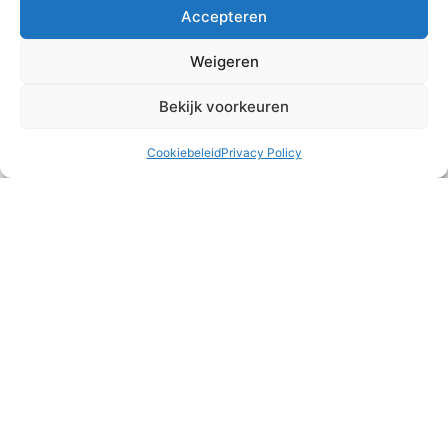
Accepteren
Weigeren
Bekijk voorkeuren
Teambuilding
Cookiebeleid
Privacy Policy
Het runnen van een meisjeshuis is naast heel waardevol
ook vaak druk, intens en/of emotioneel. Af en toe is het
belangrijk om ons als team
READ MORE »
2 augustus 2026