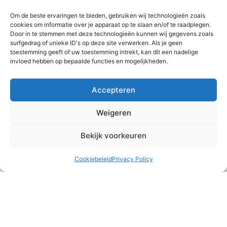
Teambuilding
Om de beste ervaringen te bieden, gebruiken wij technologieën zoals
cookies om informatie over je apparaat op te slaan en/of te raadplegen.
Het runnen van een meisjeshuis is naast heel waardevol
Door in te stemmen met deze technologieën kunnen wij gegevens zoals
ook vaak druk, intens en/of emotioneel. Af en toe is het
surfgedrag of unieke ID's op deze site verwerken. Als je geen
belangrijk om ons als team
toestemming geeft of uw toestemming intrekt, kan dit een nadelige
invloed hebben op bepaalde functies en mogelijkheden.
READ MORE »
Accepteren
2 augustus 2026
Weigeren
Bekijk voorkeuren
Cookiebeleid
Privacy Policy