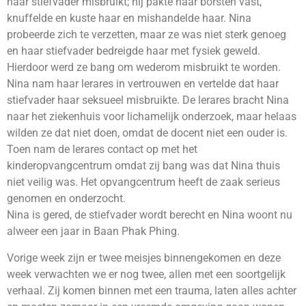
haar stiefvader misbruikt; hij pakte haar borsten vast,
knuffelde en kuste haar en mishandelde haar. Nina
probeerde zich te verzetten, maar ze was niet sterk genoeg
en haar stiefvader bedreigde haar met fysiek geweld.
Hierdoor werd ze bang om wederom misbruikt te worden.
Nina nam haar lerares in vertrouwen en vertelde dat haar
stiefvader haar seksueel misbruikte. De lerares bracht Nina
naar het ziekenhuis voor lichamelijk onderzoek, maar helaas
wilden ze dat niet doen, omdat de docent niet een ouder is.
Toen nam de lerares contact op met het
kinderopvangcentrum omdat zij bang was dat Nina thuis
niet veilig was. Het opvangcentrum heeft de zaak serieus
genomen en onderzocht.
Nina is gered, de stiefvader wordt berecht en Nina woont nu
alweer een jaar in Baan Phak Phing.
Vorige week zijn er twee meisjes binnengekomen en deze
week verwachten we er nog twee, allen met een soortgelijk
verhaal. Zij komen binnen met een trauma, laten alles achter