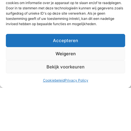
cookies om informatie over je apparaat op te slaan en/of te raadplegen.
Door in te stemmen met deze technologieën kunnen wij gegevens zoals
surfgedrag of unieke ID's op deze site verwerken. Als je geen
toestemming geeft of uw toestemming intrekt, kan dit een nadelige
invloed hebben op bepaalde functies en mogelijkheden.
Teambuilding
Accepteren
Weigeren
Het runnen van een meisjeshuis is naast heel waardevol
ook vaak druk, intens en/of emotioneel. Af en toe is het
belangrijk om ons als team
Bekijk voorkeuren
Cookiebeleid
Privacy Policy
READ MORE »
2 augustus 2026