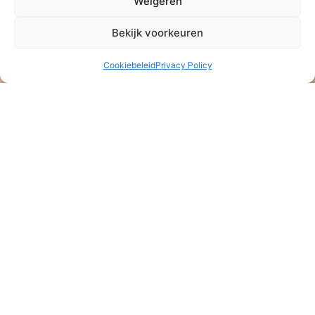
Weigeren
Bekijk voorkeuren
Cookiebeleid
Privacy Policy
Stichting Baan Phak Phing
NL47 ABNA 0514 4992 57
ANBI – Algemeen Nut Beogende Instelling
KVK: 08164889
Stichting Baan Phak Phing
Veldkersmeen 61