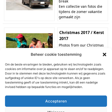
break
Een collectie van fotos die
tijdens de zomer vakantie
gemaakt zijn
Christmas 2017 / Kerst
2017
Photos from our Christmas
Celebration in 2017
Beheer cookie toestemming
Foto’s van ons kerfeest in
2017
Om de beste ervaringen te bieden, gebruiken wij technologieën zoals
cookies om informatie over je apparaat op te slaan en/of te raadplegen.
Door in te stemmen met deze technologieën kunnen wij gegevens zoals
Summer Camp 2017 /
surfgedrag of unieke ID's op deze site verwerken. Als je geen
Zomer Kamp 2017
toestemming geeft of uw toestemming intrekt, kan dit een nadelige
invloed hebben op bepaalde functies en mogelijkheden.
A collection of photos taken
during the creativity camp
Een fotocollectie van het
Accepteren
creatief kamp!