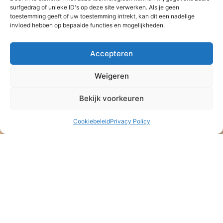
NL47 ABNA 0514 4992 57
surfgedrag of unieke ID's op deze site verwerken. Als je geen
ANBI – Algemeen Nut Beogende Instelling
toestemming geeft of uw toestemming intrekt, kan dit een nadelige
KVK: 08164889
invloed hebben op bepaalde functies en mogelijkheden.
Stichting Baan Phak Phing
Accepteren
Veldkersmeen 61
3844RE Harderwijk
Weigeren
T. +31 6 16 48 75 21
Bekijk voorkeuren
Cookiebeleid
Privacy Policy
Klik om marketing cookies te accepteren en deze inhoud in te
schakelen