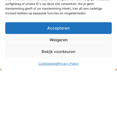
NL47 ABNA 0514 4992 57
surfgedrag of unieke ID's op deze site verwerken. Als je geen
ANBI – Algemeen Nut Beogende Instelling
toestemming geeft of uw toestemming intrekt, kan dit een nadelige
KVK: 08164889
invloed hebben op bepaalde functies en mogelijkheden.
Stichting Baan Phak Phing
Accepteren
Veldkersmeen 61
3844RE Harderwijk
Weigeren
T. +31 6 16 48 75 21
Bekijk voorkeuren
Cookiebeleid
Privacy Policy
Klik om marketing cookies te accepteren en deze inhoud in te
schakelen