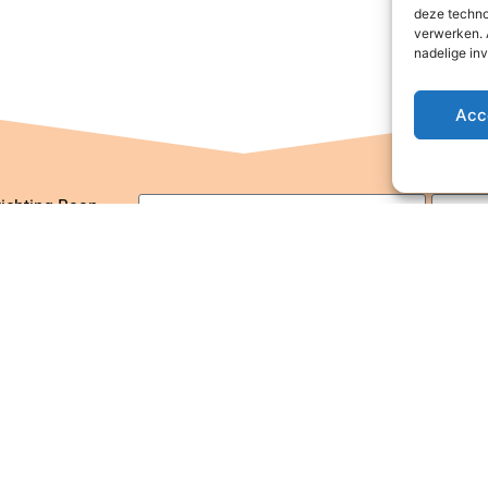
deze techno
verwerken. 
nadelige in
Acc
tichting Baan
hak Phing
eldkersmeen 61
844RE Harderwijk
. +31 6 16 48 75
1
Klik om marketing cookies te accepteren en deze in
Ve