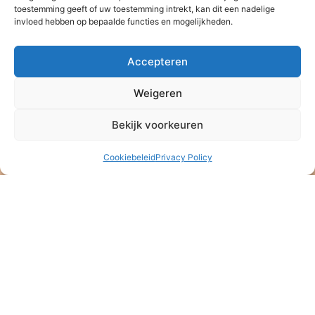
toestemming geeft of uw toestemming intrekt, kan dit een nadelige
invloed hebben op bepaalde functies en mogelijkheden.
Accepteren
Stichting Baan Phak Phing
Weigeren
NL47 ABNA 0514 4992 57
Bekijk voorkeuren
ANBI – Algemeen Nut Beogende Instelling
KVK: 08164889
Cookiebeleid
Privacy Policy
Stichting Baan Phak Phing
Veldkersmeen 61
3844RE Harderwijk
T. +31 6 16 48 75 21