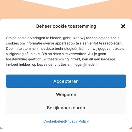
Beheer cookie toestemming
Om de beste ervaringen te bieden, gebruiken wij technologieën zoals
cookies om informatie over je apparaat op te slaan en/of te raadplegen.
Door in te stemmen met deze technologieën kunnen wij gegevens zoals
surfgedrag of unieke ID's op deze site verwerken. Als je geen
toestemming geeft of uw toestemming intrekt, kan dit een nadelige
Stichting Baan Phak Phing
invloed hebben op bepaalde functies en mogelijkheden.
NL47 ABNA 0514 4992 57
ANBI – Algemeen Nut Beogende Instelling
Accepteren
KVK: 08164889
Weigeren
Stichting Baan Phak Phing
Veldkersmeen 61
Bekijk voorkeuren
3844RE Harderwijk
T. +31 6 16 48 75 21
Cookiebeleid
Privacy Policy