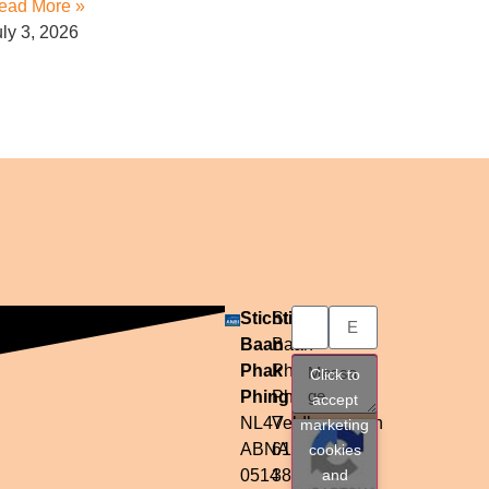
ead More »
uly 3, 2026
Stichting
Stichting
Baan
Baan
Phak
Phak
Click to
Phing
Phing
accept
NL47
Veldkersmeen
marketing
ABNA
61
cookies
0514
3844RE
and