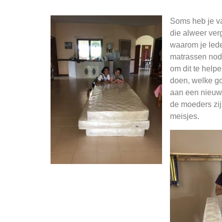
Soms heb je va
die alweer ver
waarom je lede
matrassen nod
om dit te helpe
doen, welke go
aan een nieuw
de moeders zijn
meisjes.