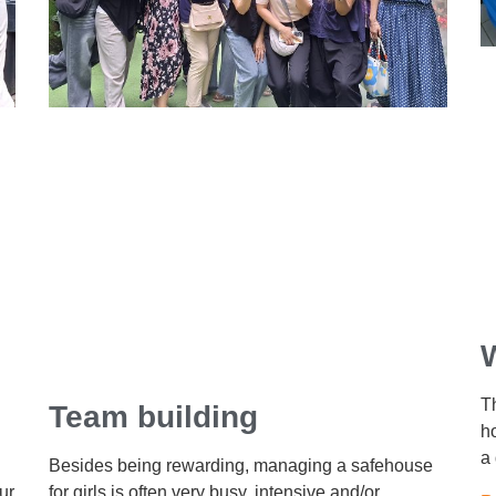
W
Th
Team building
ho
a 
Besides being rewarding, managing a safehouse
ur
for girls is often very busy, intensive and/or