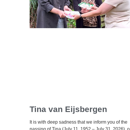
Tina van Eijsbergen
It is with deep sadness that we inform you of the
passing of Tina (July 11, 1952 – July 31, 2026), o