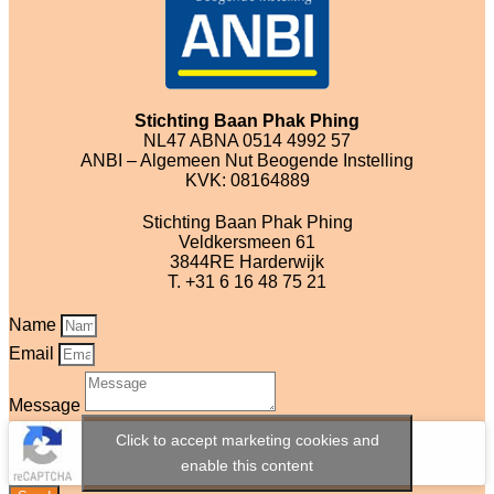
Stichting Baan Phak Phing
NL47 ABNA 0514 4992 57
ANBI – Algemeen Nut Beogende Instelling
KVK: 08164889
Stichting Baan Phak Phing
Veldkersmeen 61
3844RE Harderwijk
T. +31 6 16 48 75 21
Name
Email
Message
Click to accept marketing cookies and
enable this content