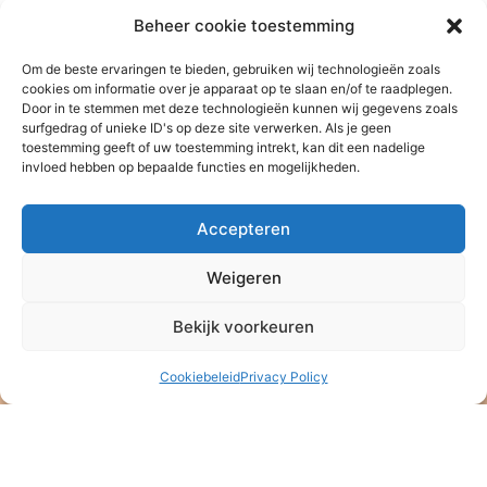
Beheer cookie toestemming
Om de beste ervaringen te bieden, gebruiken wij technologieën zoals
cookies om informatie over je apparaat op te slaan en/of te raadplegen.
Door in te stemmen met deze technologieën kunnen wij gegevens zoals
surfgedrag of unieke ID's op deze site verwerken. Als je geen
toestemming geeft of uw toestemming intrekt, kan dit een nadelige
invloed hebben op bepaalde functies en mogelijkheden.
Accepteren
Weigeren
Bekijk voorkeuren
Stichting Baan Phak Phing
NL47 ABNA 0514 4992 57
Cookiebeleid
Privacy Policy
ANBI – Algemeen Nut Beogende Instelling
KVK: 08164889
Stichting Baan Phak Phing
Veldkersmeen 61