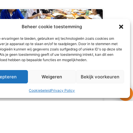
Beheer cookie toestemming
 ervaringen te bieden, gebruiken wij technologieën zoals cookies om
ver je apparaat op te slaan en/of te raadplegen. Door in te stemmen met
logieën kunnen wij gegevens zoals surfgedrag of unieke ID's op deze site
Als je geen toestemming geeft of uw toestemming intrekt, kan dit een
vloed hebben op bepaalde functies en mogelijkheden.
epteren
Weigeren
Bekijk voorkeuren
Cookiebeleid
Privacy Policy
What’s for dinner?
This month, all three families came over to the
house of ‘uncle’ and ‘aunt’ from the
Netherlands for a delicious meal. This time not
for