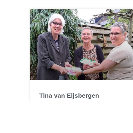
Tina van Eijsbergen
It is with deep sadness that we inform you of
the passing of Tina (July 11, 1952 – July 31,
2026), our beloved board member