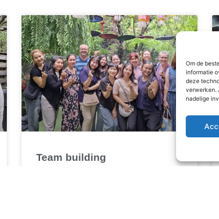
Om de beste
informatie o
deze techno
verwerken. 
nadelige in
Acc
Team building
Besides being rewarding, managing a
safehouse for girls is often very busy, intensive
and/or emotional. From time to time it is
important to disconnect from