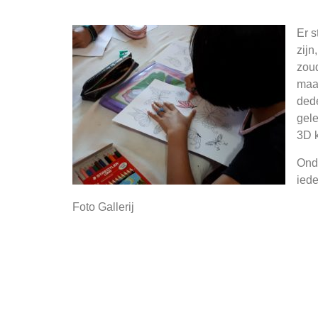
Er s
zijn
zoud
maar
dede
gele
3D k
Onde
iede
Foto Gallerij