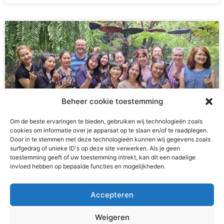
Beheer cookie toestemming
Om de beste ervaringen te bieden, gebruiken wij technologieën zoals
cookies om informatie over je apparaat op te slaan en/of te raadplegen.
Door in te stemmen met deze technologieën kunnen wij gegevens zoals
surfgedrag of unieke ID's op deze site verwerken. Als je geen
Teambuilding
toestemming geeft of uw toestemming intrekt, kan dit een nadelige
invloed hebben op bepaalde functies en mogelijkheden.
Het runnen van een meisjeshuis is naast heel waardevol
ook vaak druk, intens en/of emotioneel. Af en toe is het
Accepteren
belangrijk om ons als team
Weigeren