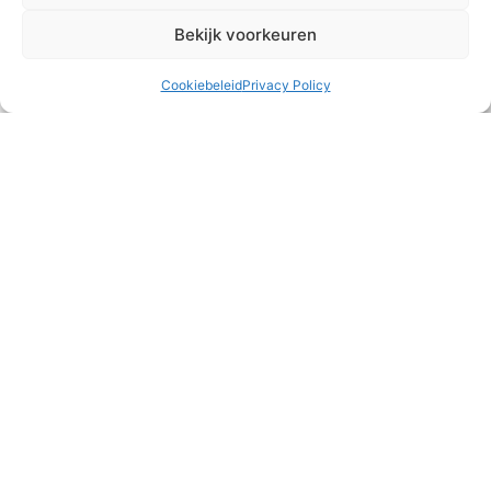
READ MORE »
Bekijk voorkeuren
2 augustus 2026
Cookiebeleid
Privacy Policy
Wat eten we vanavond?
Alle drie de gezinnen zijn deze maand langs geweest bij
‘oom’ en ‘tante’ uit Nederland voor een heerlijke maaltijd. Dit