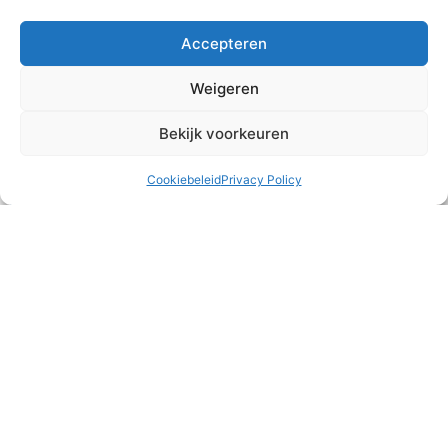
August 2, 2026
Accepteren
Weigeren
Bekijk voorkeuren
Cookiebeleid
Privacy Policy
What’s for dinner?
This month, all three families came over to the house of
‘uncle’ and ‘aunt’ from the Netherlands for a delicious
meal. This time not for