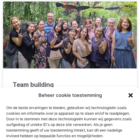
Team building
Beheer cookie toestemming
Besides being rewarding, managing a safehouse for girls
is often very busy, intensive and/or emotional. From time
Om de beste ervaringen te bieden, gebruiken wij technologieën zoals
to time it is important to disconnect from
cookies om informatie over je apparaat op te slaan en/of te raadplegen.
Door in te stemmen met deze technologieën kunnen wij gegevens zoals
surfgedrag of unieke ID's op deze site verwerken. Als je geen
READ MORE »
toestemming geeft of uw toestemming intrekt, kan dit een nadelige
invloed hebben op bepaalde functies en mogelijkheden.