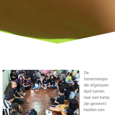
De
tienermeisjes
die afgelopen
April samen
naar een kamp
zijn geweest
hadden een