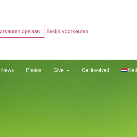
orkeuren opslaan
Bekijk voorkeuren
News
Photos
Give
Get Involved
Ned