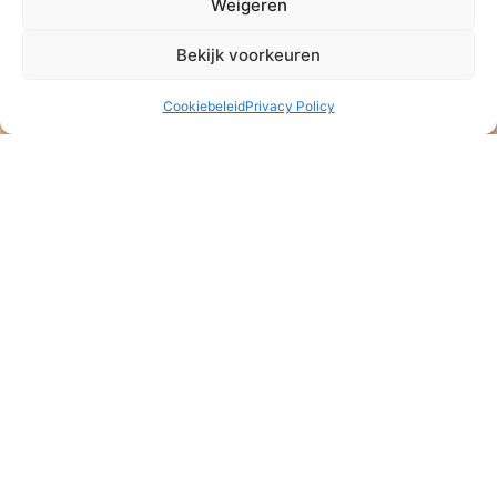
Weigeren
Bekijk voorkeuren
Cookiebeleid
Privacy Policy
Stichting Baan Phak Phing
NL47 ABNA 0514 4992 57
ANBI – Algemeen Nut Beogende Instelling
KVK: 08164889
Stichting Baan Phak Phing
Veldkersmeen 61