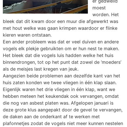
er gedweild
moest
worden. Het
bleek dat dit kwam door een muur die afgewerkt was
met hout welke was gaan krimpen waardoor er flinke
kieren waren ontstaan.
Een ander probleem was dat er veel duiven en andere
vogels elk plekje gebruikten om er hun nest te maken.
Het bleek dat die vogels luis hadden welke het huis
binnendrongen, tot op het punt dat zowel de ‘moeders’
als de meisjes last kregen van jeuk.
Aangezien beide problemen aan dezelfde kant van het
huis zaten konden we twee vliegen in één klap slaan.
Eigenlijk waren het drie vliegen in één klap, want we
hebben meteen het keukendak ook vervangen, omdat
die nog van asbest platen was. Afgelopen januari is
deze grote klus aangepakt door de gevel te vervangen,
de daken aan de onderkant af te werken met
plafonnetjes zodat de vogels niet meer kunnen nestelen