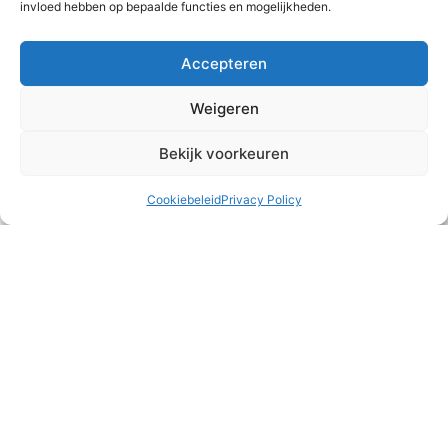
invloed hebben op bepaalde functies en mogelijkheden.
Accepteren
Weigeren
Bekijk voorkeuren
Cookiebeleid
Privacy Policy
Teambuilding
Het runnen van een meisjeshuis is naast heel waardevol
ook vaak druk, intens en/of emotioneel. Af en toe is het
belangrijk om ons als team
READ MORE »
2 augustus 2026