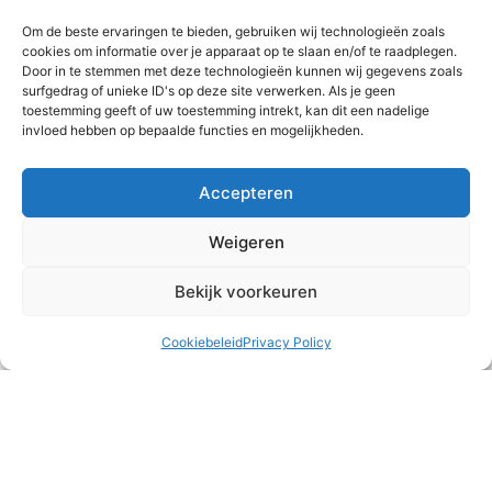
2 augustus 2026
Om de beste ervaringen te bieden, gebruiken wij technologieën zoals
cookies om informatie over je apparaat op te slaan en/of te raadplegen.
Door in te stemmen met deze technologieën kunnen wij gegevens zoals
surfgedrag of unieke ID's op deze site verwerken. Als je geen
toestemming geeft of uw toestemming intrekt, kan dit een nadelige
invloed hebben op bepaalde functies en mogelijkheden.
Accepteren
Weigeren
Bekijk voorkeuren
Cookiebeleid
Privacy Policy
Wat eten we vanavond?
Alle drie de gezinnen zijn deze maand langs geweest bij
‘oom’ en ‘tante’ uit Nederland voor een heerlijke maaltijd. Dit
keer stond er geen curry