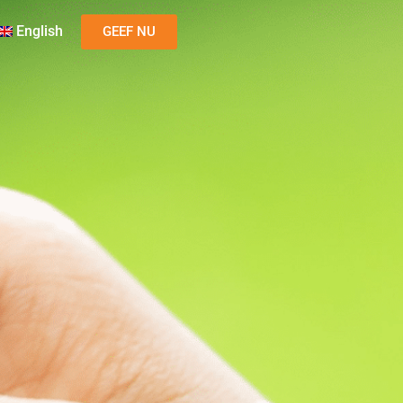
English
GEEF NU