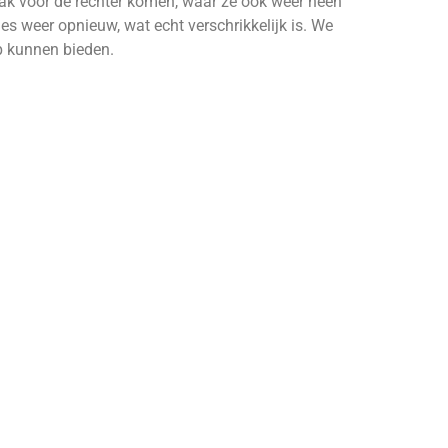
aak voor de rechter komen, waar ze ook weer heen
les weer opnieuw, wat echt verschrikkelijk is. We
p kunnen bieden.