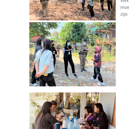
verk
moet
zij