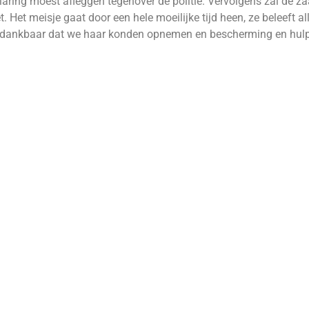
laring moest afleggen tegenover de politie. Vervolgens zal de z
. Het meisje gaat door een hele moeilijke tijd heen, ze beleeft al
n dankbaar dat we haar konden opnemen en bescherming en hul