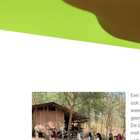
Een 
ook 
weer
geen
De l
met 