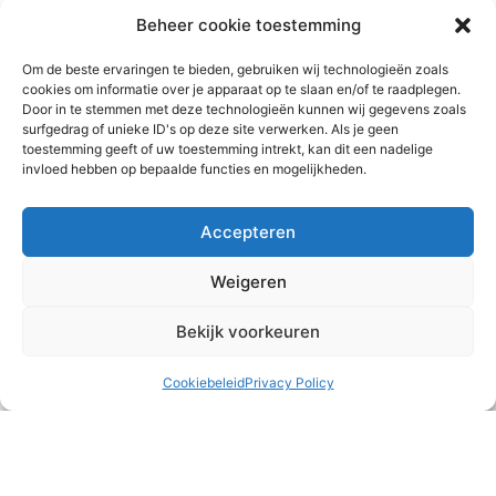
READ MORE »
Beheer cookie toestemming
Om de beste ervaringen te bieden, gebruiken wij technologieën zoals
2 augustus 2026
cookies om informatie over je apparaat op te slaan en/of te raadplegen.
Door in te stemmen met deze technologieën kunnen wij gegevens zoals
surfgedrag of unieke ID's op deze site verwerken. Als je geen
toestemming geeft of uw toestemming intrekt, kan dit een nadelige
invloed hebben op bepaalde functies en mogelijkheden.
Accepteren
Weigeren
Bekijk voorkeuren
Cookiebeleid
Privacy Policy
Wat eten we vanavond?
Alle drie de gezinnen zijn deze maand langs geweest bij