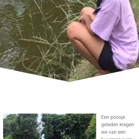
Een poosje
geleden kregen
we van een