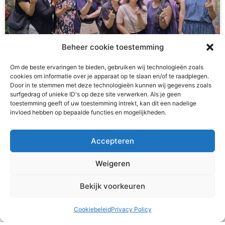
Beheer cookie toestemming
Om de beste ervaringen te bieden, gebruiken wij technologieën zoals
Teambuilding
cookies om informatie over je apparaat op te slaan en/of te raadplegen.
Door in te stemmen met deze technologieën kunnen wij gegevens zoals
surfgedrag of unieke ID's op deze site verwerken. Als je geen
Het runnen van een meisjeshuis is naast heel waardevol
toestemming geeft of uw toestemming intrekt, kan dit een nadelige
ook vaak druk, intens en/of emotioneel. Af en toe is het
invloed hebben op bepaalde functies en mogelijkheden.
belangrijk om ons als team
Accepteren
READ MORE »
Weigeren
2 augustus 2026
Bekijk voorkeuren
Cookiebeleid
Privacy Policy