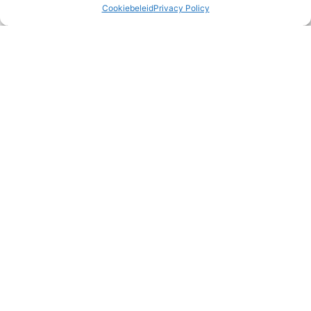
Cookiebeleid
Privacy Policy
Wat eten we vanavond?
Alle drie de gezinnen zijn deze maand langs geweest bij
‘oom’ en ‘tante’ uit Nederland voor een heerlijke maaltijd. Dit
keer stond er geen curry
READ MORE »