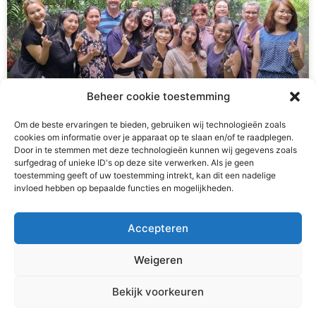
Beheer cookie toestemming
Om de beste ervaringen te bieden, gebruiken wij technologieën zoals
cookies om informatie over je apparaat op te slaan en/of te raadplegen.
Teambuilding
Door in te stemmen met deze technologieën kunnen wij gegevens zoals
surfgedrag of unieke ID's op deze site verwerken. Als je geen
toestemming geeft of uw toestemming intrekt, kan dit een nadelige
Het runnen van een meisjeshuis is naast heel waardevol
invloed hebben op bepaalde functies en mogelijkheden.
ook vaak druk, intens en/of emotioneel. Af en toe is het
belangrijk om ons als team
Accepteren
READ MORE »
Weigeren
2 augustus 2026
Bekijk voorkeuren