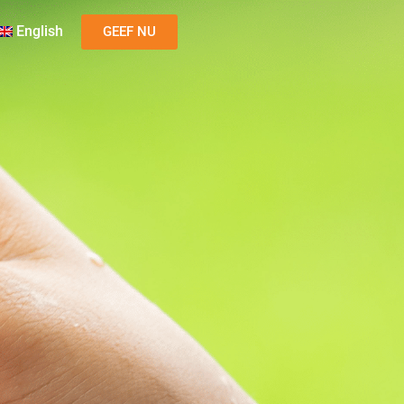
English
GEEF NU