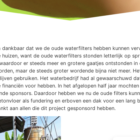
m dankbaar dat we de oude waterfilters hebben kunnen ver
 huizen, want de oude waterfilters stonden letterlijk op spr
waardoor er steeds meer en grotere gaatjes ontstonden in d
orden, maar de steeds groter wordende bijna niet meer. He
lijven gebruiken. Het waterbedrijf had al gewaarschuwd d
e financiën voor hebben. In het afgelopen half jaar mocht
ende sponsors. Daardoor hebben we nu de oude filters ku
tonvloer als fundering en erboven een dak voor een lang 
ankt aan allen die dit project gesponsord hebben.