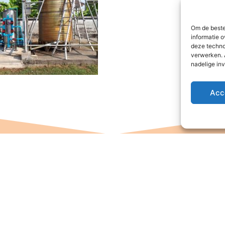
Om de beste
informatie o
deze techno
verwerken. 
nadelige in
Acc
tichting Baan
hak Phing
eldkersmeen 61
844RE Harderwijk
. +31 6 16 48 75
1