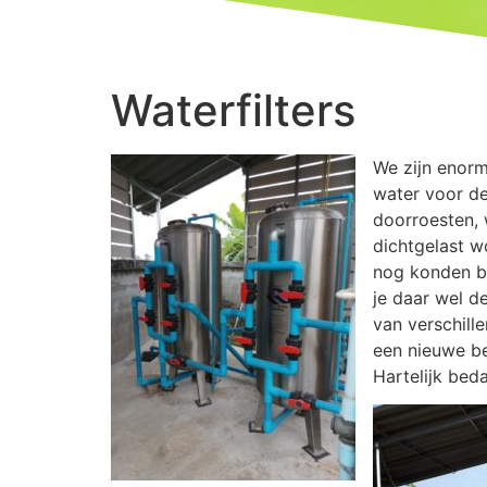
Waterfilters
We zijn enor
water voor de
doorroesten, 
dichtgelast w
nog konden b
je daar wel d
van verschill
een nieuwe be
Hartelijk bed