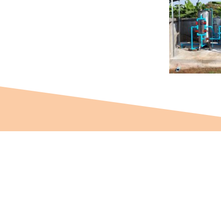
Stichting Baan Phak Phing
S
NL47 ABNA 0514 4992 57
P
ANBI – Algemeen Nut
V
Beogende Instelling
3
KVK: 08164889
T
2