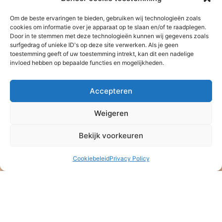
Om de beste ervaringen te bieden, gebruiken wij technologieën zoals
cookies om informatie over je apparaat op te slaan en/of te raadplegen.
Door in te stemmen met deze technologieën kunnen wij gegevens zoals
surfgedrag of unieke ID's op deze site verwerken. Als je geen
toestemming geeft of uw toestemming intrekt, kan dit een nadelige
invloed hebben op bepaalde functies en mogelijkheden.
Accepteren
Weigeren
Stichting Baan Phak Phing
Bekijk voorkeuren
NL47 ABNA 0514 4992 57
ANBI – Algemeen Nut Beogende Instelling
Cookiebeleid
Privacy Policy
KVK: 08164889
Stichting Baan Phak Phing
Veldkersmeen 61
3844RE Harderwijk
T. +31 6 16 48 75 21