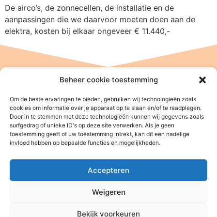
De airco’s, de zonnecellen, de installatie en de
aanpassingen die we daarvoor moeten doen aan de
elektra, kosten bij elkaar ongeveer € 11.440,-
Beheer cookie toestemming
Om de beste ervaringen te bieden, gebruiken wij technologieën zoals
cookies om informatie over je apparaat op te slaan en/of te raadplegen.
Door in te stemmen met deze technologieën kunnen wij gegevens zoals
surfgedrag of unieke ID's op deze site verwerken. Als je geen
toestemming geeft of uw toestemming intrekt, kan dit een nadelige
invloed hebben op bepaalde functies en mogelijkheden.
Stichting Baan Phak Phing
NL47 ABNA 0514 4992 57
Accepteren
ANBI – Algemeen Nut Beogende Instelling
KVK: 08164889
Weigeren
Stichting Baan Phak Phing
Bekijk voorkeuren