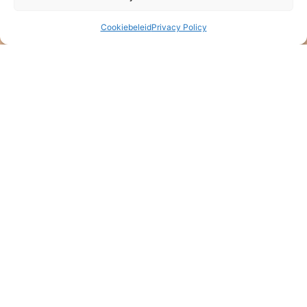
Veldkersmeen 61
3844RE Harderwijk
Cookiebeleid
Privacy Policy
T. +31 6 16 48 75 21
Klik om marketing cookies te accepteren en deze inhoud in te
schakelen
Verstuur
Copyright 2023 – Baan Phak Phing