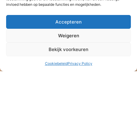
invloed hebben op bepaalde functies en mogelijkheden.
Accepteren
Weigeren
Bekijk voorkeuren
Cookiebeleid
Privacy Policy
Stichting Baan Phak Phing
NL47 ABNA 0514 4992 57
ANBI – Algemeen Nut Beogende Instelling
KVK: 08164889
Stichting Baan Phak Phing
Veldkersmeen 61
3844RE Harderwijk