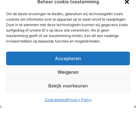
Beheer cookie toestemming
Om de beste ervaringen te bieden, gebruiken wij technologieën zoals
cookies om informatie over je apparaat op te slaan en/of te raadplegen.
Door in te stemmen met deze technologieën kunnen wij gegevens zoals
surfgedrag of unieke ID's op deze site verwerken. Als je geen
toestemming geeft of uw toestemming intrekt, kan dit een nadelige
invloed hebben op bepaalde functies en mogelijkheden.
Accepteren
Weigeren
Stichting Baan Phak Phing
Bekijk voorkeuren
NL47 ABNA 0514 4992 57
ANBI – Algemeen Nut Beogende Instelling
Cookiebeleid
Privacy Policy
KVK: 08164889
Stichting Baan Phak Phing
Veldkersmeen 61
3844RE Harderwijk