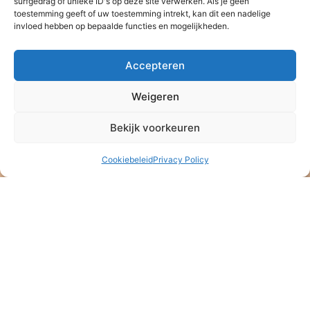
surfgedrag of unieke ID's op deze site verwerken. Als je geen
toestemming geeft of uw toestemming intrekt, kan dit een nadelige
invloed hebben op bepaalde functies en mogelijkheden.
Accepteren
Weigeren
Bekijk voorkeuren
Cookiebeleid
Privacy Policy
Stichting Baan Phak Phing
NL47 ABNA 0514 4992 57
ANBI – Algemeen Nut Beogende Instelling
KVK: 08164889
Stichting Baan Phak Phing