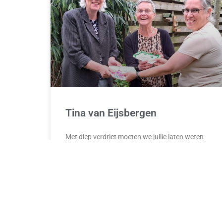
Tina van Eijsbergen
Met diep verdriet moeten we jullie laten weten
dat Tina van Eijsbergen (11 juli 1952 – 31 juli
2026), geliefd bestuurslid en oud-voorzitter van
Stichting
READ MORE »
4 augustus 2026