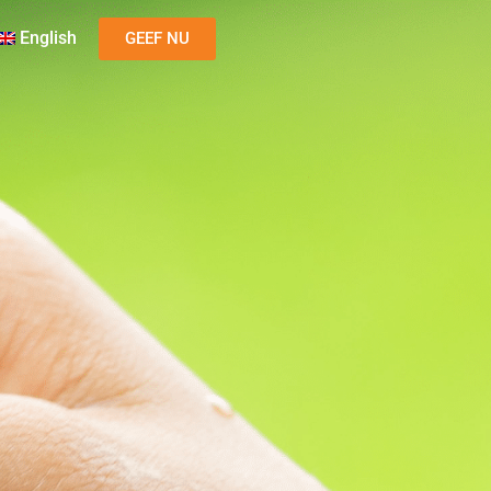
English
GEEF NU