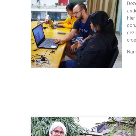
Deze
ande
hier
dona
gezi
erop
Name