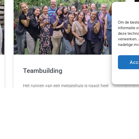
Om de beste
informatie o
deze techno
verwerken. 
nadelige in
Acc
Teambuilding
Het runnen van een meisjeshuis is naast heel
waardevol ook vaak druk, intens en/of
emotioneel. Af en toe is het belangrijk om ons als
team
READ MORE »
2 augustus 2026